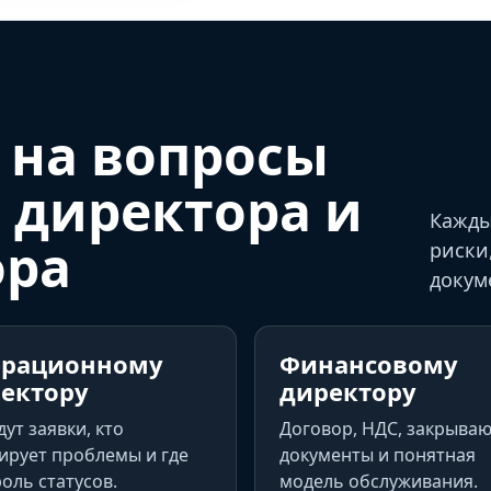
 на вопросы
 директора и
Кажды
ора
риски
докум
ерационному
Финансовому
ектору
директору
дут заявки, кто
Договор, НДС, закрыва
ирует проблемы и где
документы и понятная
оль статусов.
модель обслуживания.