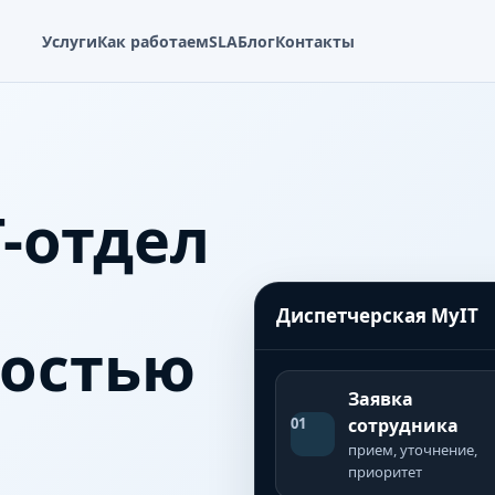
Услуги
Как работаем
SLA
Блог
Контакты
-отдел
Диспетчерская MyIT
ностью
Заявка
01
сотрудника
прием, уточнение,
приоритет