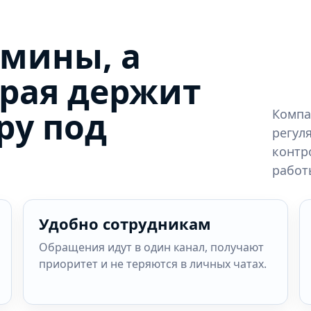
дмины, а
орая держит
ру под
Компа
регул
контр
работ
Удобно сотрудникам
Обращения идут в один канал, получают
приоритет и не теряются в личных чатах.