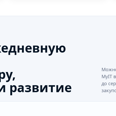
жедневную
ру,
Можно
MyIT в
и развитие
до се
закупо