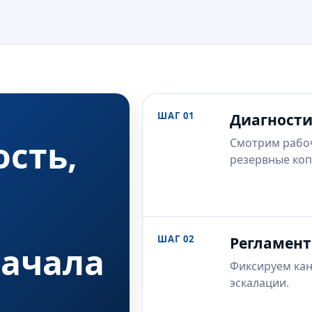
ШАГ 01
Диагност
сть,
Смотрим рабочи
резервные коп
ШАГ 02
Регламент
начала
Фиксируем кан
эскалации.