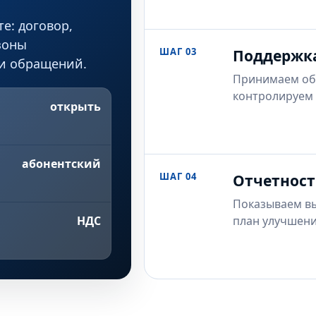
е: договор,
зоны
ШАГ 03
Поддержк
ки обращений.
Принимаем об
контролируем 
открыть
абонентский
ШАГ 04
Отчетност
Показываем в
план улучшени
НДС