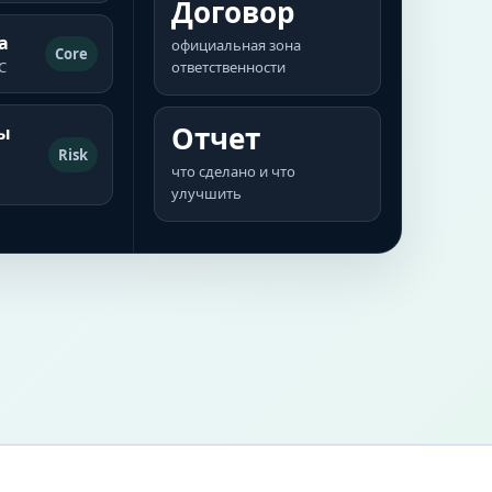
Договор
а
официальная зона
Core
С
ответственности
Отчет
ы
Risk
что сделано и что
улучшить