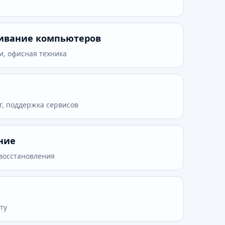
живание компьютеров
и, офисная техника
г, поддержка сервисов
ние
 восстановления
ту