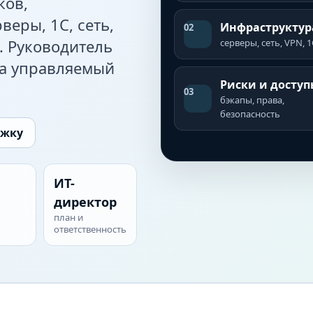
ков,
веры, 1С, сеть,
Инфраструктур
02
. Руководитель
серверы, сеть, VPN, 1
 а управляемый
Риски и доступ
03
бэкапы, права,
безопасность
ржку
ИТ-
директор
план и
ответственность