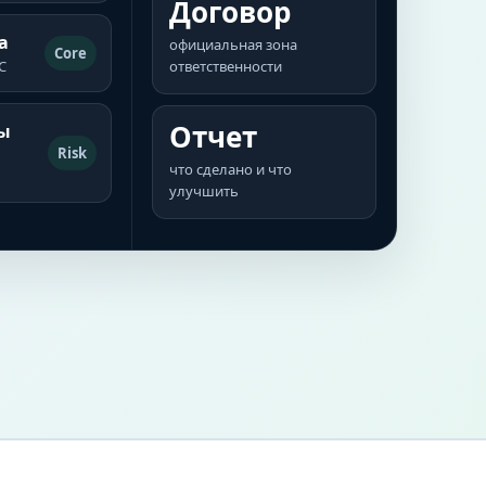
Договор
а
официальная зона
Core
С
ответственности
Отчет
ы
Risk
что сделано и что
улучшить