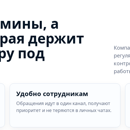
дмины, а
орая держит
ру под
Компа
регул
контр
работ
Удобно сотрудникам
Обращения идут в один канал, получают
приоритет и не теряются в личных чатах.