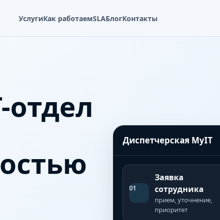
Услуги
Как работаем
SLA
Блог
Контакты
-отдел
Диспетчерская MyIT
ностью
Заявка
01
сотрудника
прием, уточнение,
приоритет