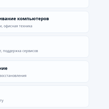
живание компьютеров
и, офисная техника
г, поддержка сервисов
ние
 восстановления
ту