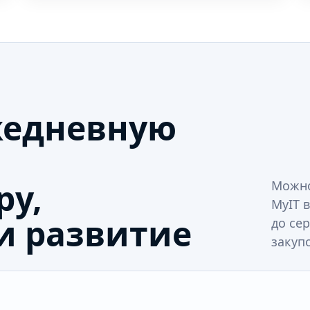
жедневную
ру,
Можно
MyIT в
и развитие
до се
закупо