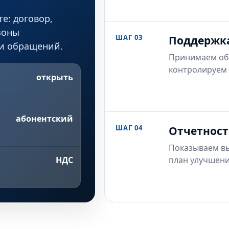
е: договор,
зоны
ШАГ 03
Поддержк
ки обращений.
Принимаем об
контролируем 
открыть
абонентский
ШАГ 04
Отчетност
Показываем в
план улучшени
НДС