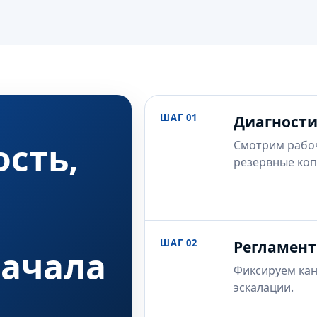
ШАГ 01
Диагност
сть,
Смотрим рабочи
резервные коп
ШАГ 02
Регламент
начала
Фиксируем кан
эскалации.