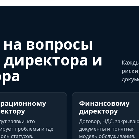
 на вопросы
 директора и
Кажды
ора
риски
докум
ерационному
Финансовому
ектору
директору
дут заявки, кто
Договор, НДС, закрыва
ирует проблемы и где
документы и понятная
оль статусов.
модель обслуживания.