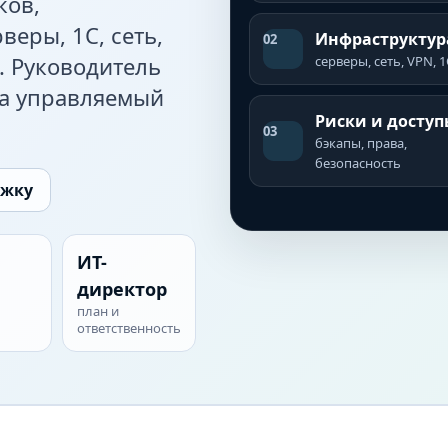
ков,
веры, 1С, сеть,
Инфраструктур
02
. Руководитель
серверы, сеть, VPN, 1
 а управляемый
Риски и доступ
03
бэкапы, права,
безопасность
ржку
ИТ-
директор
план и
ответственность