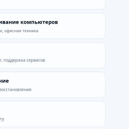
живание компьютеров
и, офисная техника
г, поддержка сервисов
ние
 восстановления
ту