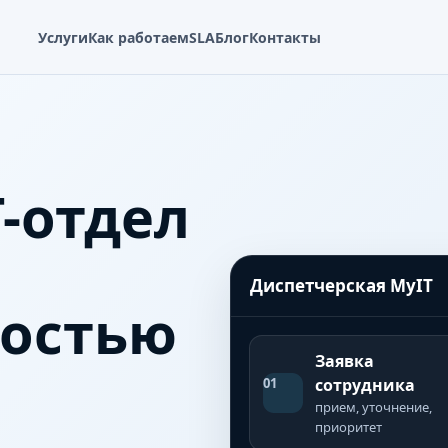
Услуги
Как работаем
SLA
Блог
Контакты
-отдел
Диспетчерская MyIT
ностью
Заявка
01
сотрудника
прием, уточнение,
приоритет