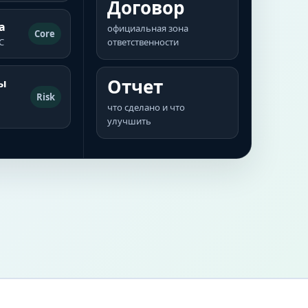
Договор
а
официальная зона
Core
С
ответственности
Отчет
ы
Risk
что сделано и что
улучшить