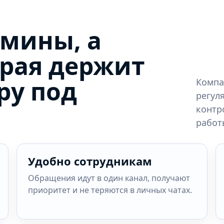
дмины, а
орая держит
ру под
Компа
регул
контр
работ
Удобно сотрудникам
Обращения идут в один канал, получают
приоритет и не теряются в личных чатах.