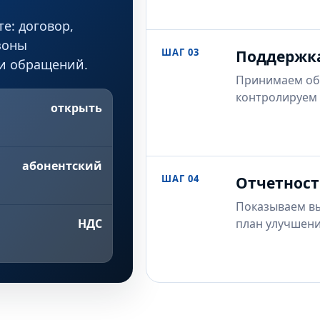
е: договор,
зоны
ШАГ 03
Поддержк
ки обращений.
Принимаем об
контролируем 
открыть
абонентский
ШАГ 04
Отчетност
Показываем в
план улучшени
НДС