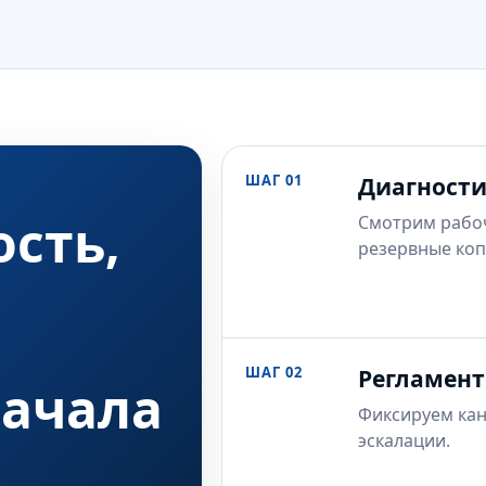
ШАГ 01
Диагност
сть,
Смотрим рабочи
резервные коп
ШАГ 02
Регламент
начала
Фиксируем кан
эскалации.