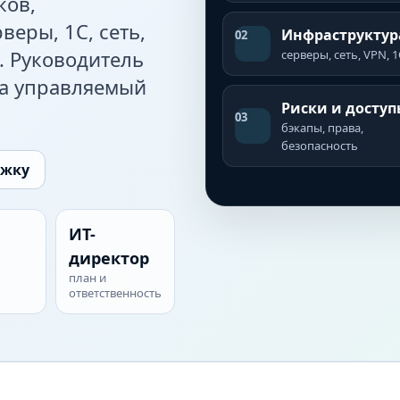
ков,
веры, 1С, сеть,
Инфраструктур
02
. Руководитель
серверы, сеть, VPN, 1
 а управляемый
Риски и доступ
03
бэкапы, права,
безопасность
ржку
ИТ-
директор
план и
ответственность