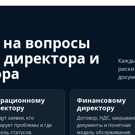
 на вопросы
 директора и
Кажды
ора
риски
докум
ерационному
Финансовому
ектору
директору
дут заявки, кто
Договор, НДС, закрыва
ирует проблемы и где
документы и понятная
оль статусов.
модель обслуживания.