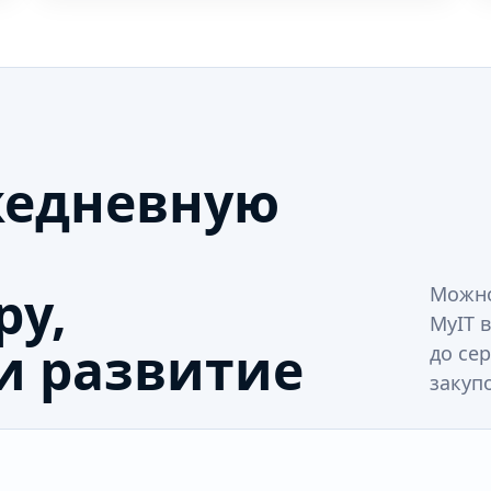
жедневную
ру,
Можно
MyIT в
и развитие
до се
закупо